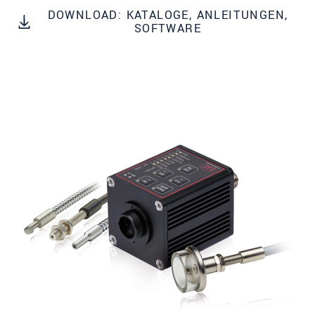
Straße
DOWNLOAD: KATALOGE, ANLEITUNGEN,
SOFTWARE
PLZ
Ort
*
Land
*
Telefon
Email
*
Nachricht
*
Bitte halten Sie mich per Mail über
Produktinnovationen auf dem Laufenden
* Pflichtangaben