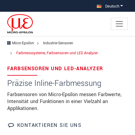
Direkt zur Hauptnavigation springen
Direkt zum Inhalt springen
Deutsch
Micro-Epsilon
Industrie-Sensoren
×
Farbmesssysteme, Farbsensoren und LED Analyzer
Ihre Anfrage zu: Farbmesssysteme,
Farbsensoren und LED Analyzer
FARBSENSOREN UND LED-ANALYZER
Präzise Inline-Farbmessung
Anrede
*
Farbsensoren von Micro-Epsilon messen Farbwerte,
Vorname
*
Intensität und Funktionen in einer Vielzahl an
Applikationen.
Name
*
Firma
*
KONTAKTIEREN SIE UNS