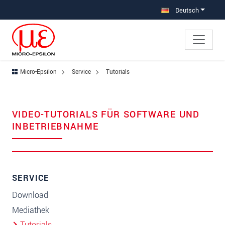
Direkt zur Hauptnavigation springen
Direkt zum Inhalt springen
Deutsch
Micro-Epsilon
Service
Tutorials
VIDEO-TUTORIALS FÜR SOFTWARE UND
INBETRIEBNAHME
SERVICE
Download
Mediathek
Tutorials