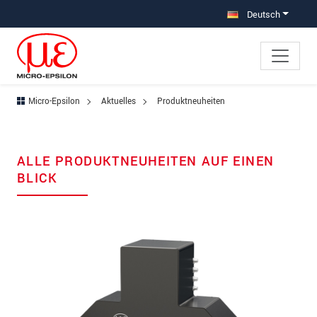
Direkt zur Hauptnavigation springen
Direkt zum Inhalt springen
Deutsch
Micro-Epsilon
Aktuelles
Produktneuheiten
ALLE PRODUKTNEUHEITEN AUF EINEN
BLICK