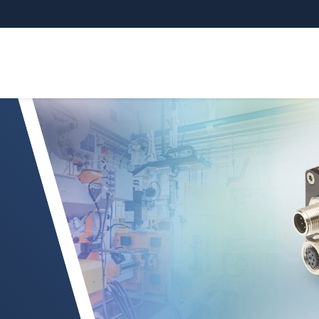
äzise Farbsensorsysteme