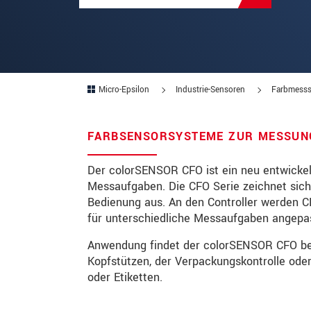
PLZ
Ort
*
Land
*
Micro-Epsilon
Industrie-Sensoren
Farbmesss
Telefon
FARBSENSORSYSTEME ZUR MESSUNG
Email
*
Der colorSENSOR CFO ist ein neu entwickelt
Nachricht
*
Messaufgaben. Die CFO Serie zeichnet sich 
Bedienung aus. An den Controller werden CF
für unterschiedliche Messaufgaben angepa
Bitte halten Sie mich per Mail 
Anwendung findet der colorSENSOR CFO bei 
Kopfstützen, der Verpackungskontrolle ode
oder Etiketten.
* Pflichtangaben
Wir behandeln Ihre Daten vertraulich. Bit