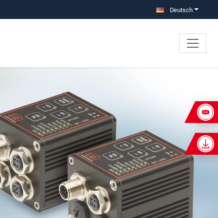
Deutsch
×