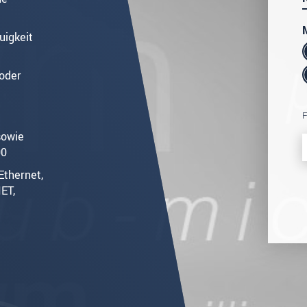
uigkeit
 oder
F
sowie
00
Ethernet,
ET,