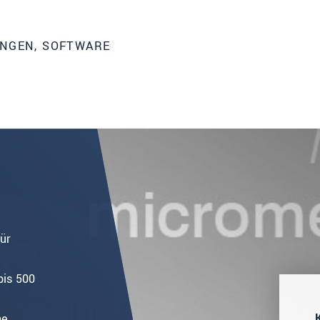
UNGEN, SOFTWARE
ür
is 500
he