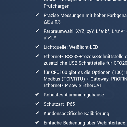
Prüfchargen
Präzise Messungen mit hoher Farbgena
ΔE ≤ 0,3
Farbraumwahl: XYZ, xyY, L*a*b*, L*u*v*
u'v'L*
Lichtquelle: Weißlicht-LED
Ethernet-, RS232-Prozess-Schnittstelle 
zusätzliche USB-Schnittstelle für CFO2
für CFO100 gibt es die Optionen (100): 
Modbus (TCP/RTU) + Gateway: PROFIN
Ethernet/IP sowie EtherCAT
Robustes Aluminiumgehäuse
Schutzart IP65
Kundenspezifische Kalibrierung
Einfache Bedienung über Webinterface