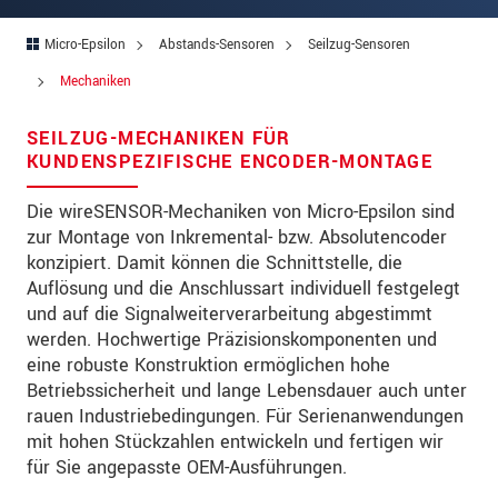
PLZ
Micro-Epsilon
Abstands-Sensoren
Seilzug-Sensoren
Ort
*
Mechaniken
Land
*
SEILZUG-MECHANIKEN FÜR
KUNDENSPEZIFISCHE ENCODER-MONTAGE
Telefon
Die wireSENSOR-Mechaniken von Micro-Epsilon sind
Email
*
zur Montage von Inkremental- bzw. Absolutencoder
Nachricht
*
konzipiert. Damit können die Schnittstelle, die
Auflösung und die Anschlussart individuell festgelegt
und auf die Signalweiterverarbeitung abgestimmt
werden. Hochwertige Präzisionskomponenten und
Bitte halten Sie mich per Mail über
eine robuste Konstruktion ermöglichen hohe
Produktinnovationen auf dem Laufenden
Betriebssicherheit und lange Lebensdauer auch unter
rauen Industriebedingungen. Für Serienanwendungen
mit hohen Stückzahlen entwickeln und fertigen wir
* Pflichtangaben
für Sie angepasste OEM-Ausführungen.
Wir behandeln Ihre Daten vertraulich. Bitte lesen Sie