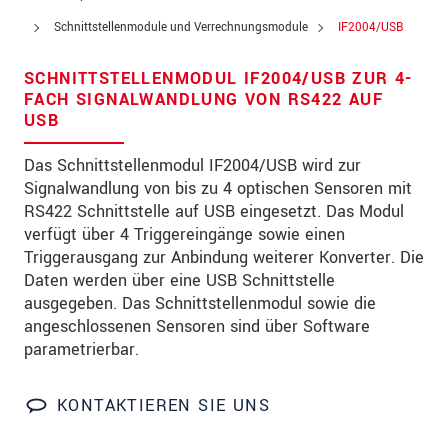
PLZ
Schnittstellenmodule und Verrechnungsmodule
IF2004/USB
Ort
*
SCHNITTSTELLENMODUL IF2004/USB ZUR 4-
FACH SIGNALWANDLUNG VON RS422 AUF
Land
*
USB
Telefon
Das Schnittstellenmodul IF2004/USB wird zur
Signalwandlung von bis zu 4 optischen Sensoren mit
Email
*
RS422 Schnittstelle auf USB eingesetzt. Das Modul
verfügt über 4 Triggereingänge sowie einen
Nachricht
*
Triggerausgang zur Anbindung weiterer Konverter. Die
Daten werden über eine USB Schnittstelle
ausgegeben. Das Schnittstellenmodul sowie die
angeschlossenen Sensoren sind über Software
Bitte halten Sie mich per Mail über
parametrierbar.
Produktinnovationen auf dem Laufenden
* Pflichtangaben
KONTAKTIEREN SIE UNS
Wir behandeln Ihre Daten vertraulich. Bitte lesen Sie