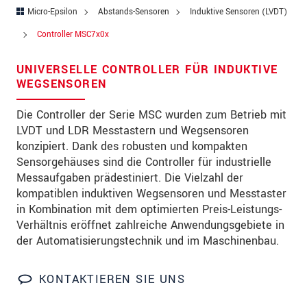
PLZ
Micro-Epsilon
Abstands-Sensoren
Induktive Sensoren (LVDT)
Controller MSC7x0x
Ort
*
UNIVERSELLE CONTROLLER FÜR INDUKTIVE
Land
*
WEGSENSOREN
Telefon
Die Controller der Serie MSC wurden zum Betrieb mit
LVDT und LDR Messtastern und Wegsensoren
Email
*
konzipiert. Dank des robusten und kompakten
Nachricht
*
Sensorgehäuses sind die Controller für industrielle
Messaufgaben prädestiniert. Die Vielzahl der
kompatiblen induktiven Wegsensoren und Messtaster
in Kombination mit dem optimierten Preis-Leistungs-
Bitte halten Sie mich per Mail über
Verhältnis eröffnet zahlreiche Anwendungsgebiete in
Produktinnovationen auf dem Laufenden
der Automatisierungstechnik und im Maschinenbau.
* Pflichtangaben
KONTAKTIEREN SIE UNS
Wir behandeln Ihre Daten vertraulich. Bitte lesen Sie