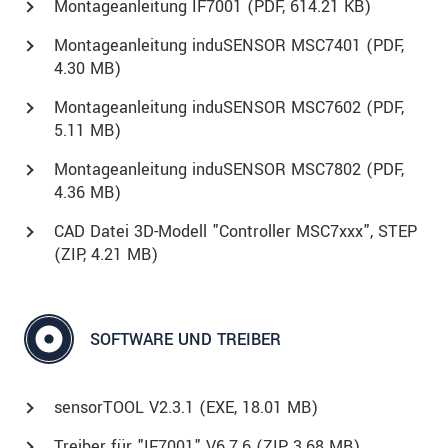
Montageanleitung IF7001 (
PDF
, 614.21 KB)
Montageanleitung induSENSOR MSC7401 (
PDF
,
4.30 MB)
Montageanleitung induSENSOR MSC7602 (
PDF
,
5.11 MB)
Montageanleitung induSENSOR MSC7802 (
PDF
,
4.36 MB)
CAD Datei 3D-Modell "Controller MSC7xxx", STEP
(
ZIP
, 4.21 MB)
SOFTWARE UND TREIBER
sensorTOOL V2.3.1 (
EXE
, 18.01 MB)
Treiber für "IF7001" V6.7.6 (
ZIP
, 3.68 MB)