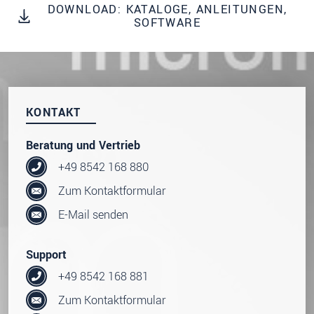
dazu unsere
Datenschutzerklärung
.
DOWNLOAD: KATALOGE, ANLEITUNGEN,
SOFTWARE
SENDEN
KONTAKT
Beratung und Vertrieb
+49 8542 168 880
Zum Kontaktformular
E-Mail senden
Support
+49 8542 168 881
Zum Kontaktformular