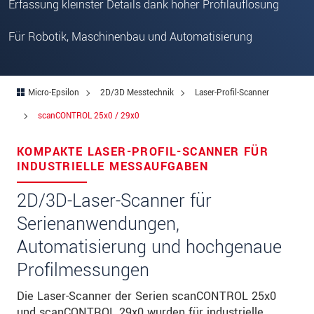
Straße
Erfassung kleinster Details dank hoher Profilauflösung
PLZ
Für Robotik, Maschinenbau und Automatisierung
Ort
*
Land
*
Micro-Epsilon
2D/3D Messtechnik
Laser-Profil-Scanner
scanCONTROL 25x0 / 29x0
Telefon
KOMPAKTE LASER-PROFIL-SCANNER FÜR
Email
*
INDUSTRIELLE MESSAUFGABEN
Nachricht
*
2D/3D-Laser-Scanner für
Serienanwendungen,
Automatisierung und hochgenaue
Bitte halten Sie mich per Mail über
Produktinnovationen auf dem Laufenden
Profilmessungen
Die Laser-Scanner der Serien scanCONTROL 25x0
* Pflichtangaben
und scanCONTROL 29x0 wurden für industrielle