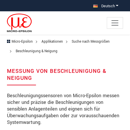
Direkt zur Hauptnavigation springen
Direkt zum Inhalt springen
Zur Unternavigation springen
Deutsch
Micro-Epsilon
Applikationen
Suche nach Messgrößen
Beschleunigung & Neigung
MESSUNG VON BESCHLEUNIGUNG &
NEIGUNG
Beschleunigungssensoren von Micro-Epsilon messen
sicher und präzise die Beschleunigungen von
sensiblen Anlagenteilen und eignen sich für
Überwachungsaufgaben oder zur vorausschauenden
Systemwartung.