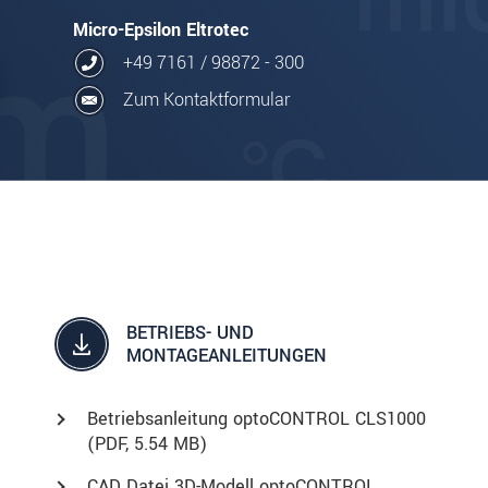
Micro-Epsilon Eltrotec
+49 7161 / 98872 - 300
Zum Kontaktformular
BETRIEBS- UND
MONTAGEANLEITUNGEN
Betriebsanleitung optoCONTROL CLS1000
(
PDF
, 5.54 MB)
CAD Datei 3D-Modell optoCONTROL