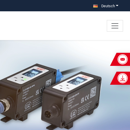
Deutsch
×