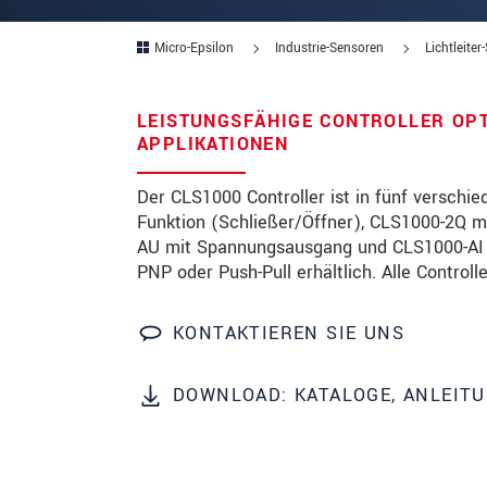
PLZ
Micro-Epsilon
Industrie-Sensoren
Lichtleite
Ort
*
LEISTUNGSFÄHIGE CONTROLLER OPT
Land
*
APPLIKATIONEN
Telefon
Der CLS1000 Controller ist in fünf verschi
Funktion (Schließer/Öffner), CLS1000-2Q m
Email
*
AU mit Spannungsausgang und CLS1000-AI 
PNP oder Push-Pull erhältlich. Alle Controll
Nachricht
*
KONTAKTIEREN SIE UNS
Bitte halten Sie mich per Mail 
DOWNLOAD: KATALOGE, ANLEIT
* Pflichtangaben
Wir behandeln Ihre Daten vertraulich. Bit