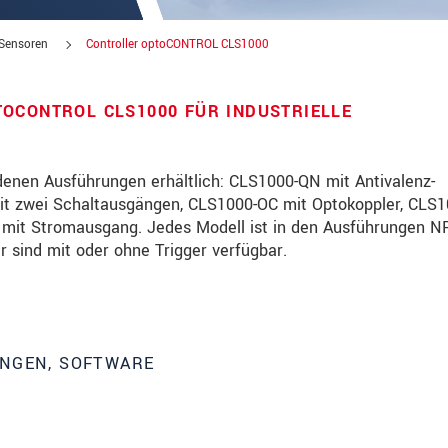
r-Sensoren
Controller optoCONTROL CLS1000
OCONTROL CLS1000 FÜR INDUSTRIELLE
edenen Ausführungen erhältlich: CLS1000-QN mit Antivalenz-
it zwei Schaltausgängen, CLS1000-OC mit Optokoppler, CLS1
mit Stromausgang. Jedes Modell ist in den Ausführungen N
er sind mit oder ohne Trigger verfügbar.
über Produktinnovationen auf dem Laufenden
UNGEN, SOFTWARE
te lesen Sie dazu unsere
Datenschutzerklärung
.