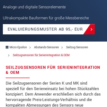
Straße
Analoge und digitale Sensorelemente
PLZ
Ultrakompakte Bauformen für große Messbereiche
Ort
*
EVALUIERUNGSMUSTER AB 95,- EUR
Land
*
Telefon
Micro-Epsilon
Abstands-Sensoren
Seilzug-Sensoren
Email
*
Seilzugsensoren für Serienintegration & OEM
Nachricht
*
SEILZUGSENSOREN FÜR SERIENINTEGRATION
& OEM
Die Seilzugsensoren der Serien K und MK sind
Bitte halten Sie mich per Mail über
speziell für den Serieneinsatz bei hohen Stückzahlen
Produktinnovationen auf dem Laufenden
konzipiert. Dem Anwender erschließen sich durch das
hervorragende Preis-Leistungs-Verhältnis und die
* Pflichtangaben
kompakten Abmessungen des Sensors neue