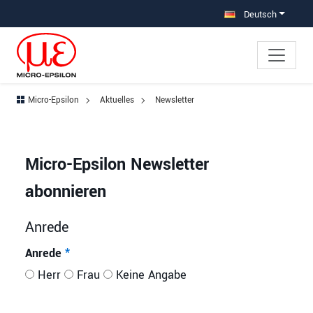
Direkt zur Hauptnavigation springen
Direkt zum Inhalt springen
Deutsch
Micro-Epsilon
Aktuelles
Newsletter
Micro-Epsilon Newsletter
abonnieren
Anrede
Anrede
*
Herr
Frau
Keine Angabe