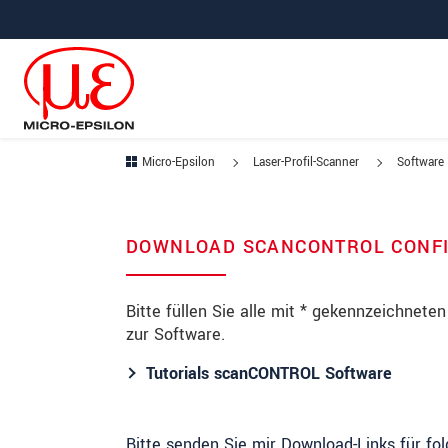
Direkt zur Hauptnavigation springen
Direkt zum Inhalt springen
Micro-Epsilon
Laser-Profil-Scanner
Software
DOWNLOAD SCANCONTROL CONFI
Bitte füllen Sie alle mit * gekennzeichnete
zur Software.
Tutorials scanCONTROL Software
Bitte senden Sie mir Download-Links für fo