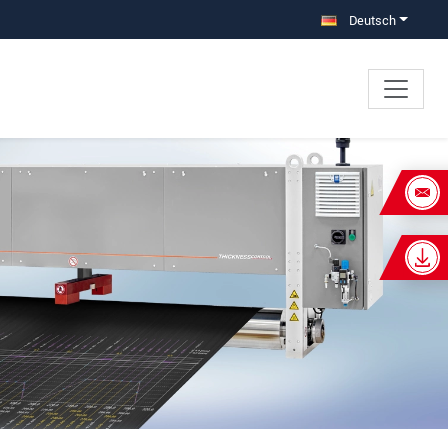
Deutsch
×