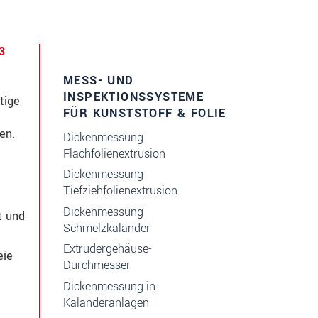
3
MESS- UND
INSPEKTIONSSYSTEME
tige
FÜR KUNSTSTOFF & FOLIE
en.
Dickenmessung
Flachfolienextrusion
Dickenmessung
Tiefziehfolienextrusion
Dickenmessung
t und
Schmelzkalander
Extrudergehäuse-
eie
Durchmesser
Dickenmessung in
Kalanderanlagen