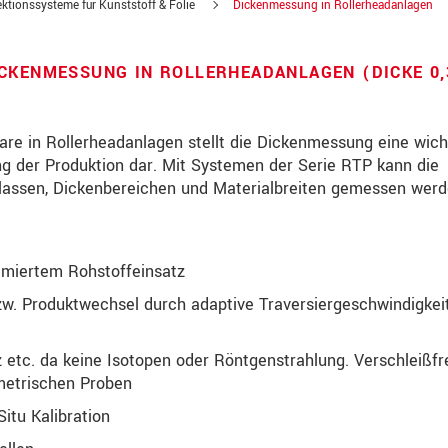
ktionssysteme für Kunststoff & Folie
Dickenmessung in Rollerheadanlagen
CKENMESSUNG IN ROLLERHEADANLAGEN (DICKE 0,
are in Rollerheadanlagen stellt die Dickenmessung eine wich
der Produktion dar. Mit Systemen der Serie RTP kann die
sklassen, Dickenbereichen und Materialbreiten gemessen werd
timiertem Rohstoffeinsatz
w. Produktwechsel durch adaptive Traversiergeschwindigkei
über Produktinnovationen auf dem Laufenden
 etc. da keine Isotopen oder Röntgenstrahlung. Verschleißfr
metrischen Proben
Situ Kalibration
te lesen Sie dazu unsere
Datenschutzerklärung
.