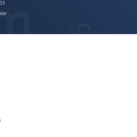
133
lar
n