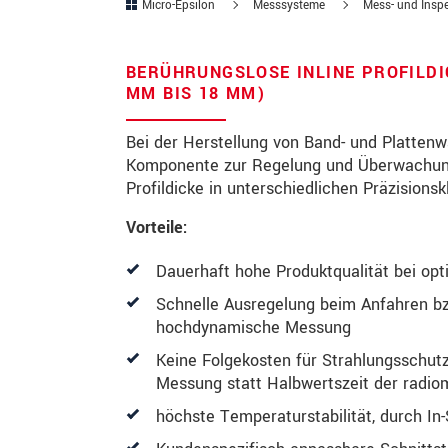
Micro-Epsilon
Messsysteme
Mess- und Inspe
PLZ
BERÜHRUNGSLOSE INLINE PROFILDI
Ort
*
MM BIS 18 MM)
Land
*
Bei der Herstellung von Band- und Plattenw
Komponente zur Regelung und Überwachung 
Telefon
Profildicke in unterschiedlichen Präzision
Email
*
Vorteile:
Nachricht
*
Dauerhaft hohe Produktqualität bei op
Schnelle Ausregelung beim Anfahren bz
hochdynamische Messung
Bitte halten Sie mich per Mail 
Keine Folgekosten für Strahlungsschutz
Messung statt Halbwertszeit der radio
* Pflichtangaben
höchste Temperaturstabilität, durch In-
Wir behandeln Ihre Daten vertraulich. Bit