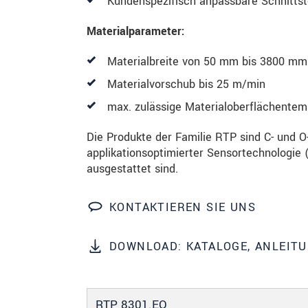
Kundenspezifisch anpassbare Schnittst
Materialparameter:
SENDEN
Materialbreite von 50 mm bis 3800 mm
Materialvorschub bis 25 m/min
max. zulässige Materialoberflächentem
Die Produkte der Familie RTP sind C- und 
applikationsoptimierter Sensortechnologie (
ausgestattet sind.
KONTAKTIEREN SIE UNS
DOWNLOAD: KATALOGE, ANLEIT
RTP 8301.EO