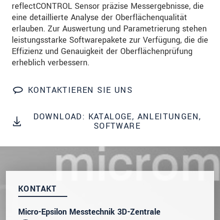
reflectCONTROL Sensor präzise Messergebnisse, die
Wir behandeln Ihre Daten vertraulich. Bitte lesen Sie
eine detaillierte Analyse der Oberflächenqualität
dazu unsere
Datenschutzerklärung
.
erlauben. Zur Auswertung und Parametrierung stehen
leistungsstarke Softwarepakete zur Verfügung, die die
SENDEN
Effizienz und Genauigkeit der Oberflächenprüfung
erheblich verbessern.
KONTAKTIEREN SIE UNS
DOWNLOAD: KATALOGE, ANLEITUNGEN,
SOFTWARE
KONTAKT
Micro-Epsilon Messtechnik 3D-Zentrale