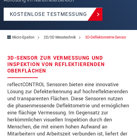
Straße
PLZ
KOSTENLOSE TESTMESSUNG
Ort
*
Micro-Epsilon
2D/3D Messtechnik
3D-Deflektometrie-Sensor
Land
*
Telefon
3D-SENSOR ZUR VERMESSUNG UND
INSPEKTION VON REFLEKTIERENDEN
Email
*
OBERFLÄCHEN
Nachricht
*
reflectCONTROL Sensoren bieten eine innovative
Lösung zur Defekterkennung auf hochreflektierenden
und transparenten Flächen. Diese Sensoren nutzen
die phasenmessende Deflektometrie und ermöglichen
Bitte halten Sie mich per Mail über
eine flächige Vermessung. Im Gegensatz zur
Produktinnovationen auf dem Laufenden
herkömmlichen visuellen Inspektion durch den
Menschen, die mit einem hohen Aufwand an
* Pflichtangaben
Mitarbeitern und Arbeitszeit verbunden ist, liefert der