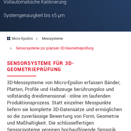
Straße
Vollautomatische Kalibrierung
PLZ
Systemgenauigkeit bis ±5 µm
Ort
*
Land
*
Micro-Epsilon
Messsysteme
Sensorsysteme zur präzisen 3D-Geometrieprüfung
Telefon
SENSORSYSTEME FÜR 3D-
Email
*
GEOMETRIEPRÜFUNG
Nachricht
*
3D-Messsysteme von Micro-Epsilon erfassen Bänder,
Platten, Profile und Halbzeuge berührungslos und
vollständig dreidimensional - inline im laufenden
Produktionsprozess. Statt einzelner Messpunkte
Bitte halten Sie mich per Mail über
liefern sie komplette 3D-Datensätze und ermöglichen
Produktinnovationen auf dem Laufenden
so die zuverlässige Bewertung von Form, Geometrie
und Maßhaltigkeit. Die schlüsselfertigen
* Pflichtangaben
Sensorsysteme vereinen hochauflösende Sensorik,