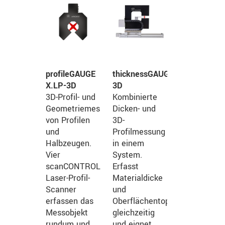
profileGAUGE
thicknessGAUGE
X.LP-3D
3D
3D-Profil- und
Kombinierte
Geometriemessung
Dicken- und
von Profilen
3D-
und
Profilmessung
Halbzeugen.
in einem
Vier
System.
scanCONTROL
Erfasst
Laser-Profil-
Materialdicke
Scanner
und
erfassen das
Oberflächentopografie
Messobjekt
gleichzeitig
rundum und
und eignet