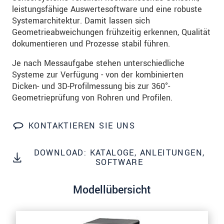
Wir behandeln Ihre Daten vertraulich. Bitte lesen Sie
leistungsfähige Auswertesoftware und eine robuste
dazu unsere
Datenschutzerklärung
.
Systemarchitektur. Damit lassen sich
Geometrieabweichungen frühzeitig erkennen, Qualität
dokumentieren und Prozesse stabil führen.
SENDEN
Je nach Messaufgabe stehen unterschiedliche
Systeme zur Verfügung - von der kombinierten
Dicken- und 3D-Profilmessung bis zur 360°-
Geometrieprüfung von Rohren und Profilen.
KONTAKTIEREN SIE UNS
DOWNLOAD: KATALOGE, ANLEITUNGEN,
SOFTWARE
Modellübersicht