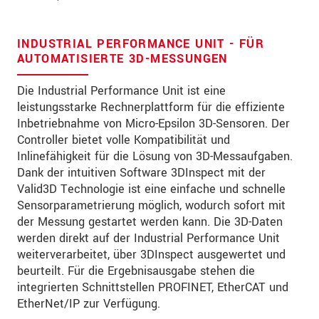
Straße
PLZ
INDUSTRIAL PERFORMANCE UNIT - FÜR
AUTOMATISIERTE 3D-MESSUNGEN
Ort
*
Die Industrial Performance Unit ist eine
Land
*
leistungsstarke Rechnerplattform für die effiziente
Inbetriebnahme von Micro-Epsilon 3D-Sensoren. Der
Telefon
Controller bietet volle Kompatibilität und
Inlinefähigkeit für die Lösung von 3D-Messaufgaben.
Email
*
Dank der intuitiven Software 3DInspect mit der
Nachricht
*
Valid3D Technologie ist eine einfache und schnelle
Sensorparametrierung möglich, wodurch sofort mit
der Messung gestartet werden kann. Die 3D-Daten
werden direkt auf der Industrial Performance Unit
Bitte halten Sie mich per Mail über
weiterverarbeitet, über 3DInspect ausgewertet und
Produktinnovationen auf dem Laufenden
beurteilt. Für die Ergebnisausgabe stehen die
integrierten Schnittstellen PROFINET, EtherCAT und
EtherNet/IP zur Verfügung.
* Pflichtangaben