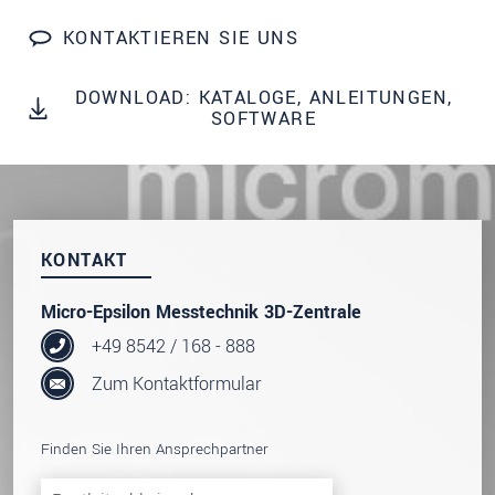
Wir behandeln Ihre Daten vertraulich. Bitte lesen Sie
KONTAKTIEREN SIE UNS
dazu unsere
Datenschutzerklärung
.
DOWNLOAD: KATALOGE, ANLEITUNGEN,
SENDEN
SOFTWARE
KONTAKT
Micro-Epsilon Messtechnik 3D-Zentrale
+49 8542 / 168 - 888
Zum Kontaktformular
Finden Sie Ihren Ansprechpartner