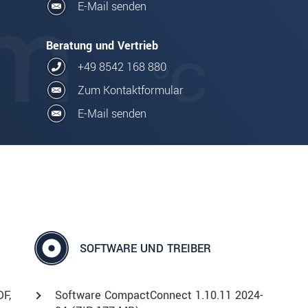
E-Mail senden
Beratung und Vertrieb
+49 8542 168 880
Zum Kontaktformular
E-Mail senden
SOFTWARE UND TREIBER
DF
,
Software CompactConnect 1.10.11 2024-