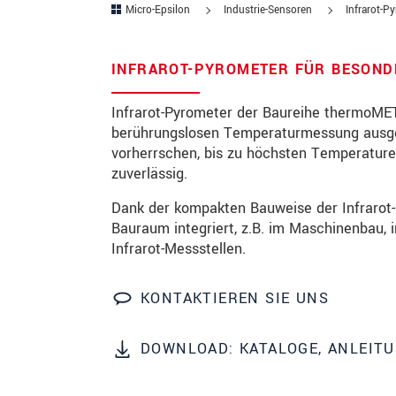
Micro-Epsilon
Industrie-Sensoren
Infrarot-P
PLZ
INFRAROT-PYROMETER FÜR BESON
Ort
*
Infrarot-Pyrometer der Baureihe thermoMET
Land
*
berührungslosen Temperaturmessung ausgel
vorherrschen, bis zu höchsten Temperatur
Telefon
zuverlässig.
Email
*
Dank der kompakten Bauweise der Infrarot
Bauraum integriert, z.B. im Maschinenbau
Nachricht
*
Infrarot-Messstellen.
KONTAKTIEREN SIE UNS
Bitte halten Sie mich per Mail 
DOWNLOAD: KATALOGE, ANLEIT
* Pflichtangaben
Wir behandeln Ihre Daten vertraulich. Bit