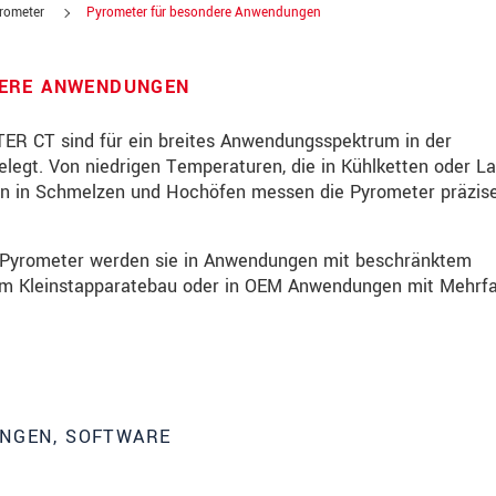
yrometer
Pyrometer für besondere Anwendungen
DERE ANWENDUNGEN
ER CT sind für ein breites Anwendungsspektrum in der
egt. Von niedrigen Temperaturen, die in Kühlketten oder L
en in Schmelzen und Hochöfen messen die Pyrometer präzis
-Pyrometer werden sie in Anwendungen mit beschränktem
, im Kleinstapparatebau oder in OEM Anwendungen mit Mehrf
über Produktinnovationen auf dem Laufenden
UNGEN, SOFTWARE
te lesen Sie dazu unsere
Datenschutzerklärung
.