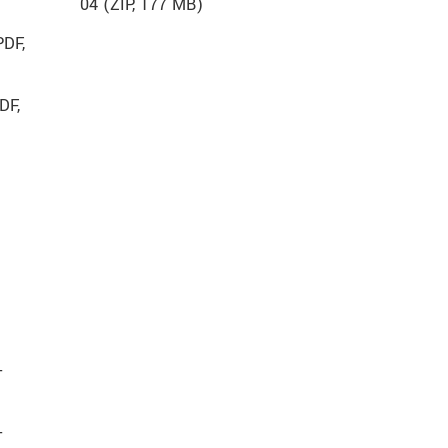
04 (ZIP, 177 MB)
PDF
,
DF
,
T
T