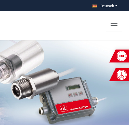
Deutsch
×