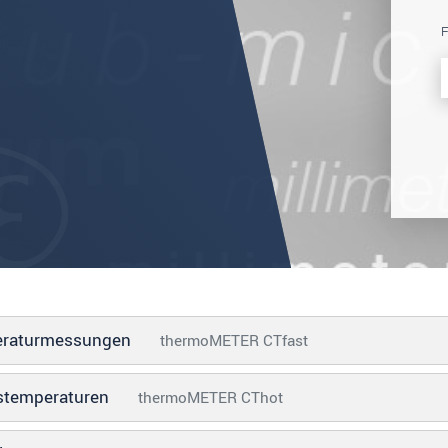
F
mperaturmessungen
thermoMETER CTfast
stemperaturen
thermoMETER CThot