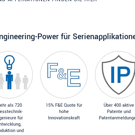
ngineering-Power für Serienapplikation
ehr als 720
15% F&E Quote für
Über 400 aktive
esstechnik-
hohe
Patente und
genieure für
Innovationskraft
Patentanmeldung
ntwicklung,
oduktion und