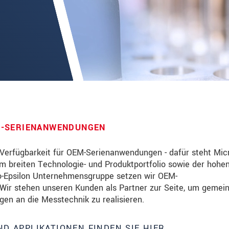
M-SERIENANWENDUNGEN
 Verfügbarkeit für OEM-Serienanwendungen - dafür steht Mic
em breiten Technologie- und Produktportfolio sowie der hohe
ro-Epsilon Unternehmensgruppe setzen wir OEM-
über Produktinnovationen auf dem Laufenden
 Wir stehen unseren Kunden als Partner zur Seite, um geme
en an die Messtechnik zu realisieren.
te lesen Sie dazu unsere
Datenschutzerklärung
.
ND APPLIKATIONEN FINDEN SIE HIER