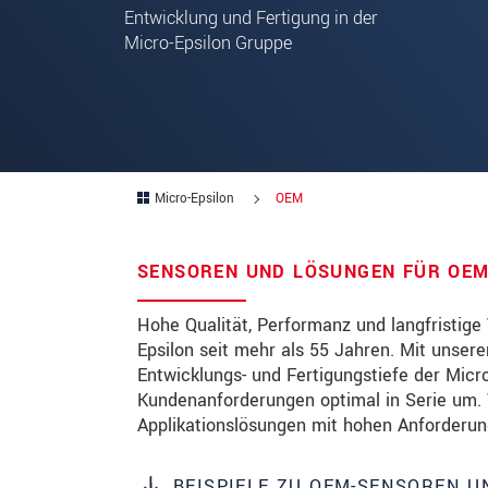
Entwicklung und Fertigung in der
Micro-Epsilon Gruppe
PLZ
Ort
*
Land
*
Telefon
Micro-Epsilon
OEM
Email
*
SENSOREN UND LÖSUNGEN FÜR OE
Nachricht
*
Hohe Qualität, Performanz und langfristige
Epsilon seit mehr als 55 Jahren. Mit unser
Entwicklungs- und Fertigungstiefe der Mic
Bitte halten Sie mich per Mail 
Kundenanforderungen optimal in Serie um.
Applikationslösungen mit hohen Anforderung
* Pflichtangaben
Wir behandeln Ihre Daten vertraulich. Bit
BEISPIELE ZU OEM-SENSOREN U