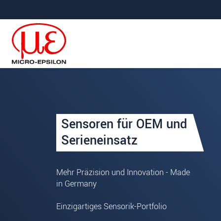
Direkt zur Hauptnavigation springen
Direkt zum Inhalt springen
Ihre Anfrage zu: OEM
Sensoren für OEM und
Anrede
*
Serieneinsatz
Vorname
*
Mehr Präzision und Innovation - Made
Name
*
in Germany
Firma
*
Einzigartiges Sensorik-Portfolio
Straße