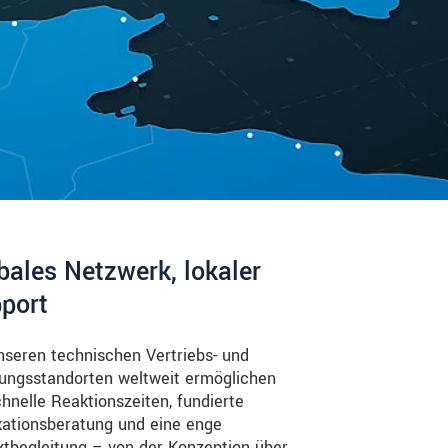
bales Netzwerk, lokaler
port
nseren technischen Vertriebs- und
ungsstandorten weltweit ermöglichen
chnelle Reaktionszeiten, fundierte
kationsberatung und eine enge
ktbegleitung – von der Konzeption über