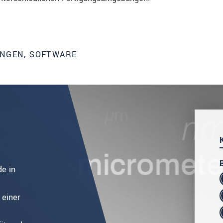
UNGEN, SOFTWARE
de in
 einer