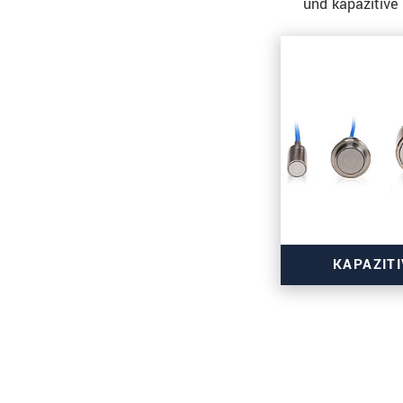
und kapazitive
KAPAZIT
Subnanomet
Vakuum
Kundensp