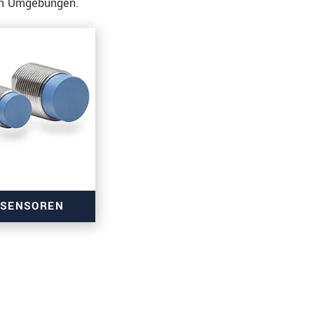
len Umgebungen.
GSENSOREN
egmessung
bis UHV
anpassbar