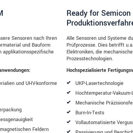
 temperaturstabil
Extrem robu
lich bei Strahlungen
Unempfindlich bei Ma
M
Ready for Semicon 
Produktionsverfahr
nsere Sensoren nach Ihren
Alle Sensoren und Systeme du
ormaterial und Bauform
Prüfprozesse. Dies betrifft u.
 applikationsspezifische
Elektroniken, die mechanische
Prozesstechnologien.
enanwendungen:
Hochspezialisierte Fertigungs
rialien und UHV-konforme
UKP-Lasertechnologie
Hochtemperatur-Vakuum-
Mechanische Präzisionsfe
Verpackung
Burn-In-Tests
essgenauigkeit
Vollautomatisierte Vergu
omagnetischen Feldern
Passivierung und Beschic