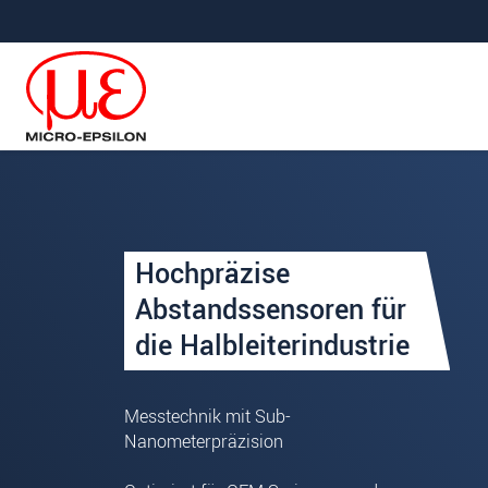
Direkt zur Hauptnavigation springen
Direkt zum Inhalt springen
Ihre Anfrage zu: OEM-Sensore
Hochpräzise
Anrede
*
Abstandssensoren für
die Halbleiterindustrie
Vorname
*
Name
*
Messtechnik mit Sub-
Firma
*
Nanometerpräzision
Straße