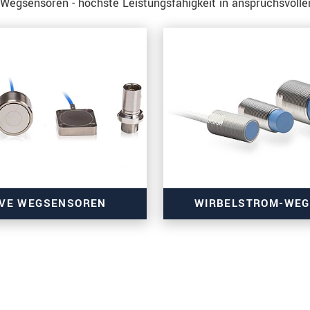
 Wegsensoren - höchste Leistungsfähigkeit in anspruchsvol
IVE WEGSENSOREN
WIRBELSTROM-WE
ergenaue Wegmessung
Nanometergenaue W
tauglich bis UHV
Vakuumtauglich 
ezifisch anpassbar
Kundenspezifisch 