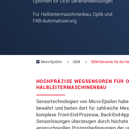
Optimiert für OEM Serienanwendungen
PLZ
Für Halbleitermaschinenbau, Optik und
FAB-Automatisierung
Ort
*
Land
*
Telefon
Micro-Epsilon
OEM
OEM-Sensoren für die Hal
Email
*
Nachricht
*
HOCHPRÄZISE WEGSENSOREN FÜR 
HALBLEITERMASCHINENBAU
Bitte halten Sie mich per Mail 
Sensortechnologien von Micro-Epsilon haben 
bewährt und bieten dort für zahlreiche Me
komplexe Front-End-Prozesse, Back-End-App
* Pflichtangaben
Sensorlösungen überzeugen durch höchste Ge
Wir behandeln Ihre Daten vertraulich. Bit
anspruchsvollen Prozessbedingungen der u