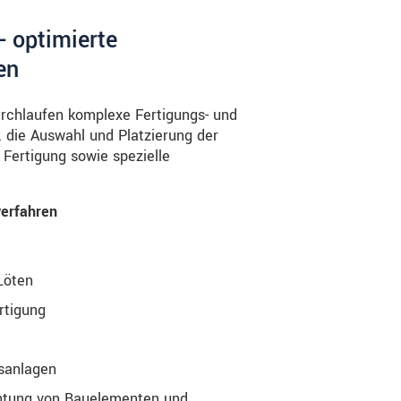
st
gnetfeldern
- optimierte
en
rchlaufen komplexe Fertigungs- und
a. die Auswahl und Platzierung der
 Fertigung sowie spezielle
verfahren
Löten
rtigung
ssanlagen
htung von Bauelementen und