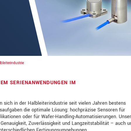
bleiterindustrie
OEM SERIENANWENDUNGEN IM
über Produktinnovationen auf dem Laufenden
sich in der Halbleiterindustrie seit vielen Jahren bestens
ssaufgaben die optimale Lösung: hochpräzise Sensoren für
likationen oder für Wafer-Handling-Automatisierungen. Unse
nauigkeit, Zuverlässigkeit und Langzeitstabilität – auch u
te lesen Sie dazu unsere
Datenschutzerklärung
.
nterschiedlichen Fertigungsumgebungen.