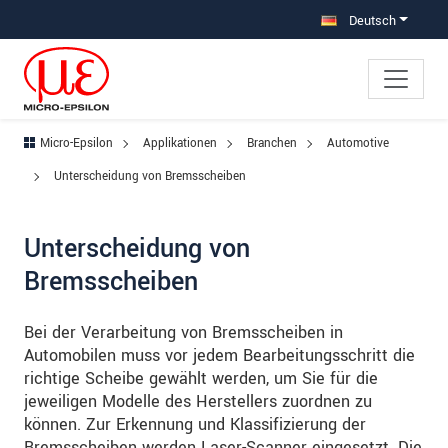
Direkt zur Hauptnavigation springen
Direkt zum Inhalt springen
Zur Unternavigation springen
Deutsch
Micro-Epsilon
Applikationen
Branchen
Automotive
Unterscheidung von Bremsscheiben
Unterscheidung von
Bremsscheiben
Bei der Verarbeitung von Bremsscheiben in
Automobilen muss vor jedem Bearbeitungsschritt die
richtige Scheibe gewählt werden, um Sie für die
jeweiligen Modelle des Herstellers zuordnen zu
können. Zur Erkennung und Klassifizierung der
Bremsscheiben werden Laser-Scanner eingesetzt. Die