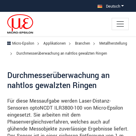
Direkt zur Hauptnavigation springen
Direkt zum Inhalt springen
Zur Unternavigation springen
Deutsch
Micro-Epsilon
Applikationen
Branchen
Metallherstellung
Durchmesserüberwachung an nahtlos gewalzten Ringen
Durchmesserüberwachung an
nahtlos gewalzten Ringen
Für diese Messaufgabe werden Laser-Distanz-
Sensoren optoNCDT ILR3800-100 von Micro-Epsilon
eingesetzt. Sie arbeiten mit dem
Phasenvergleichsverfahren, welches auch auf
glühende Messobjekte zuverlässige Ergebnisse liefert.
Der Sensor ist in einer sicheren Entfernung von 1 m