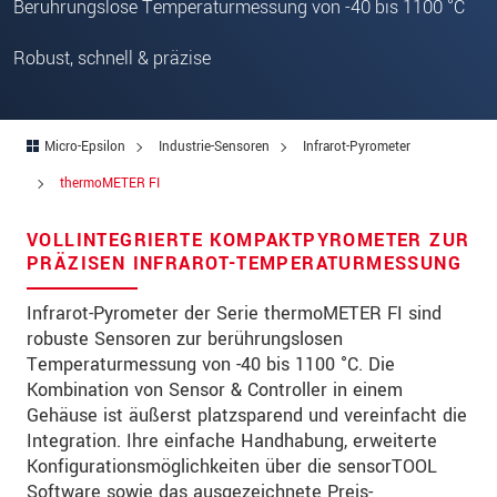
Berührungslose Temperaturmessung von -40 bis 1100 °C
PLZ
Robust, schnell & präzise
Ort
*
Land
*
Micro-Epsilon
Industrie-Sensoren
Infrarot-Pyrometer
Telefon
thermoMETER FI
Email
*
VOLLINTEGRIERTE KOMPAKTPYROMETER ZUR
Nachricht
*
PRÄZISEN INFRAROT-TEMPERATURMESSUNG
Infrarot-Pyrometer der Serie thermoMETER FI sind
robuste Sensoren zur berührungslosen
Bitte halten Sie mich per Mail über
Temperaturmessung von -40 bis 1100 °C. Die
Produktinnovationen auf dem Laufenden
Kombination von Sensor & Controller in einem
Gehäuse ist äußerst platzsparend und vereinfacht die
Integration. Ihre einfache Handhabung, erweiterte
* Pflichtangaben
Konfigurationsmöglichkeiten über die sensorTOOL
Wir behandeln Ihre Daten vertraulich. Bitte lesen Sie
Software sowie das ausgezeichnete Preis-