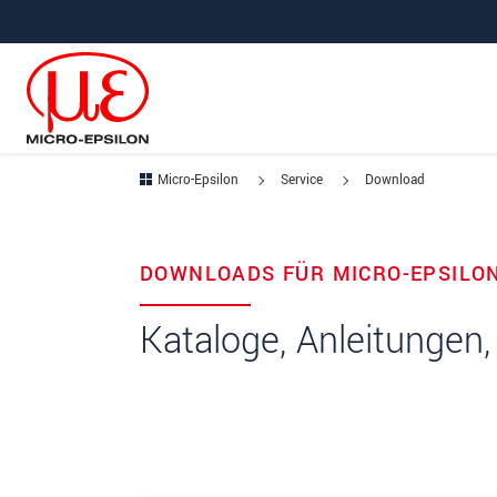
Direkt zur Hauptnavigation springen
Direkt zum Inhalt springen
Micro-Epsilon
Service
Download
DOWNLOADS FÜR MICRO-EPSILO
Kataloge, Anleitungen