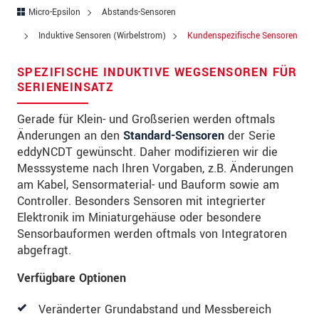
Straße
Micro-Epsilon
Abstands-Sensoren
PLZ
Induktive Sensoren (Wirbelstrom)
Kundenspezifische Sensoren
Ort
*
SPEZIFISCHE INDUKTIVE WEGSENSOREN FÜR
SERIENEINSATZ
Land
*
Gerade für Klein- und Großserien werden oftmals
Telefon
Änderungen an den
Standard-Sensoren
der Serie
eddyNCDT gewünscht. Daher modifizieren wir die
Email
*
Messsysteme nach Ihren Vorgaben, z.B. Änderungen
am Kabel, Sensormaterial- und Bauform sowie am
Nachricht
*
Controller. Besonders Sensoren mit integrierter
Elektronik im Miniaturgehäuse oder besondere
Sensorbauformen werden oftmals von Integratoren
abgefragt.
Bitte halten Sie mich per Mail über
Produktinnovationen auf dem Laufenden
Verfügbare Optionen
* Pflichtangaben
Veränderter Grundabstand und Messbereich