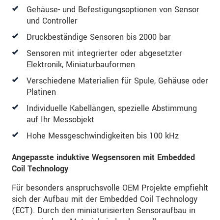
Wir behandeln Ihre Daten vertraulich. Bitte lesen Sie
Gehäuse- und Befestigungsoptionen von Sensor
dazu unsere
Datenschutzerklärung
.
und Controller
Druckbeständige Sensoren bis 2000 bar
SENDEN
Sensoren mit integrierter oder abgesetzter
Elektronik, Miniaturbauformen
Verschiedene Materialien für Spule, Gehäuse oder
Platinen
Individuelle Kabellängen, spezielle Abstimmung
auf Ihr Messobjekt
Hohe Messgeschwindigkeiten bis 100 kHz
Angepasste induktive Wegsensoren mit Embedded
Coil Technology
Für besonders anspruchsvolle OEM Projekte empfiehlt
sich der Aufbau mit der Embedded Coil Technology
(ECT). Durch den miniaturisierten Sensoraufbau in