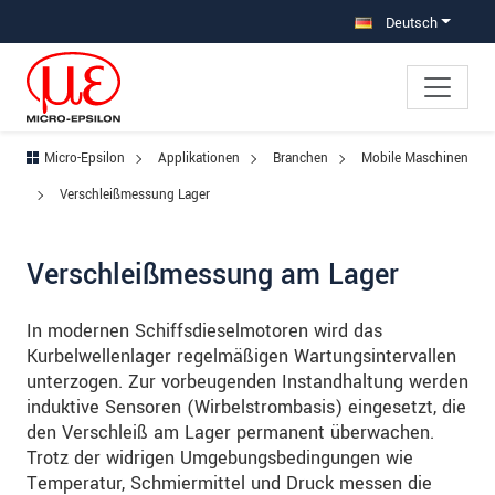
Direkt zur Hauptnavigation springen
Direkt zum Inhalt springen
Zur Unternavigation springen
Deutsch
Micro-Epsilon
Applikationen
Branchen
Mobile Maschinen
Verschleißmessung Lager
Verschleißmessung am Lager
In modernen Schiffsdieselmotoren wird das
Kurbelwellenlager regelmäßigen Wartungsintervallen
unterzogen. Zur vorbeugenden Instandhaltung werden
induktive Sensoren (Wirbelstrombasis) eingesetzt, die
den Verschleiß am Lager permanent überwachen.
Trotz der widrigen Umgebungsbedingungen wie
Temperatur, Schmiermittel und Druck messen die