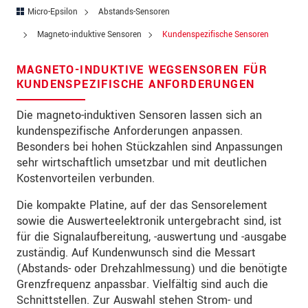
Straße
Micro-Epsilon
Abstands-Sensoren
PLZ
Magneto-induktive Sensoren
Kundenspezifische Sensoren
Ort
*
MAGNETO-INDUKTIVE WEGSENSOREN FÜR
KUNDENSPEZIFISCHE ANFORDERUNGEN
Land
*
Die magneto-induktiven Sensoren lassen sich an
Telefon
kundenspezifische Anforderungen anpassen.
Besonders bei hohen Stückzahlen sind Anpassungen
Email
*
sehr wirtschaftlich umsetzbar und mit deutlichen
Kostenvorteilen verbunden.
Nachricht
*
Die kompakte Platine, auf der das Sensorelement
sowie die Auswerteelektronik untergebracht sind, ist
für die Signalaufbereitung, -auswertung und -ausgabe
Bitte halten Sie mich per Mail über
zuständig. Auf Kundenwunsch sind die Messart
Produktinnovationen auf dem Laufenden
(Abstands- oder Drehzahlmessung) und die benötigte
Grenzfrequenz anpassbar. Vielfältig sind auch die
* Pflichtangaben
Schnittstellen. Zur Auswahl stehen Strom- und