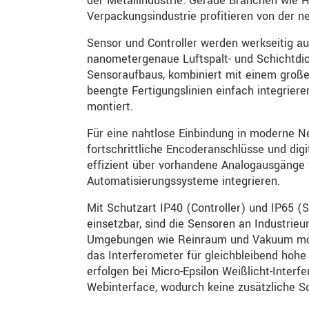
der Metallindustrie. Gerade Branchen wie Ha
Verpackungsindustrie profitieren von der n
Sensor und Controller werden werkseitig au
nanometergenaue Luftspalt- und Schichtd
Sensoraufbaus, kombiniert mit einem großen
beengte Fertigungslinien einfach integriere
montiert.
Für eine nahtlose Einbindung in moderne N
fortschrittliche Encoderanschlüsse und digi
effizient über vorhandene Analogausgänge w
Automatisierungssysteme integrieren.
Mit Schutzart IP40 (Controller) und IP65 (
einsetzbar, sind die Sensoren an Industri
Umgebungen wie Reinraum und Vakuum mögl
das Interferometer für gleichbleibend hoh
erfolgen bei Micro-Epsilon Weißlicht-Inte
Webinterface, wodurch keine zusätzliche So