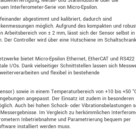
lbleiterfertigung, Metall- und Stahlindustrie oder die
euen Interferometer-Serie von Micro-Epsilon.
feinander abgestimmt und kalibriert, dadurch sind
ickenmessungen möglich. Aufgrund des kompakten und robus
 Arbeitsbereich von ± 2 mm, lässt sich der Sensor selbst in
n. Der Controller wird über eine Hutschiene im Schaltschran
etzwerke bietet Micro-Epsilon Ethernet, EtherCAT und RS422
tale I/Os. Dank vielseitiger Schnittstellen lassen sich Messw
eiterverarbeiten und flexibel in bestehende
Sensor) sowie in einem Temperaturbereich von +10 bis +50 °
eumgebungen angepasst. Der Einsatz ist zudem in besonderen
ich. Auch bei hohen Schock- oder Vibrationsbelastungen s
e Messergebnisse. Im Vergleich zu herkömmlichen Interferom
rferometern Inbetriebnahme und Parametrierung bequem per
ftware installiert werden muss.