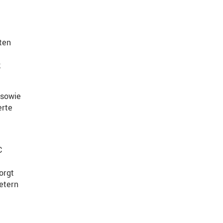
ten
k
 sowie
erte
C
orgt
etern