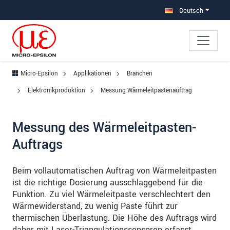
Direkt zur Hauptnavigation springen
Direkt zum Inhalt springen
Zur Unternavigation springen
Deutsch
Micro-Epsilon
Applikationen
Branchen
Elektronikproduktion
Messung Wärmeleitpastenauftrag
Messung des Wärmeleitpasten-
Auftrags
Beim vollautomatischen Auftrag von Wärmeleitpasten
ist die richtige Dosierung ausschlaggebend für die
Funktion. Zu viel Wärmeleitpaste verschlechtert den
Wärmewiderstand, zu wenig Paste führt zur
thermischen Überlastung. Die Höhe des Auftrags wird
daher mit Laser-Triangulationssensoren erfasst