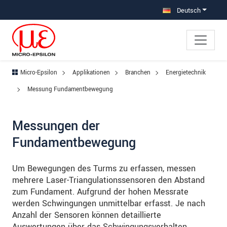
Direkt zur Hauptnavigation springen
Direkt zum Inhalt springen
Zur Unternavigation springen
Deutsch
Micro-Epsilon
Applikationen
Branchen
Energietechnik
Messung Fundamentbewegung
Messungen der
Fundamentbewegung
Um Bewegungen des Turms zu erfassen, messen
mehrere Laser-Triangulationssensoren den Abstand
zum Fundament. Aufgrund der hohen Messrate
werden Schwingungen unmittelbar erfasst. Je nach
Anzahl der Sensoren können detaillierte
Auswertungen über das Schwingungsverhalten