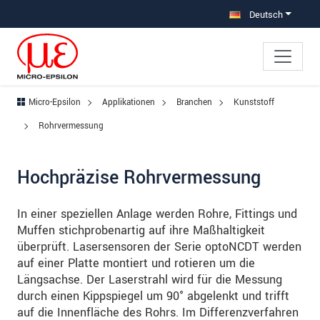
Direkt zur Hauptnavigation springen
Direkt zum Inhalt springen
Zur Unternavigation springen
Deutsch
Micro-Epsilon
Applikationen
Branchen
Kunststoff
Rohrvermessung
Hochpräzise Rohrvermessung
In einer speziellen Anlage werden Rohre, Fittings und
Muffen stichprobenartig auf ihre Maßhaltigkeit
überprüft. Lasersensoren der Serie optoNCDT werden
auf einer Platte montiert und rotieren um die
Längsachse. Der Laserstrahl wird für die Messung
durch einen Kippspiegel um 90° abgelenkt und trifft
auf die Innenfläche des Rohrs. Im Differenzverfahren