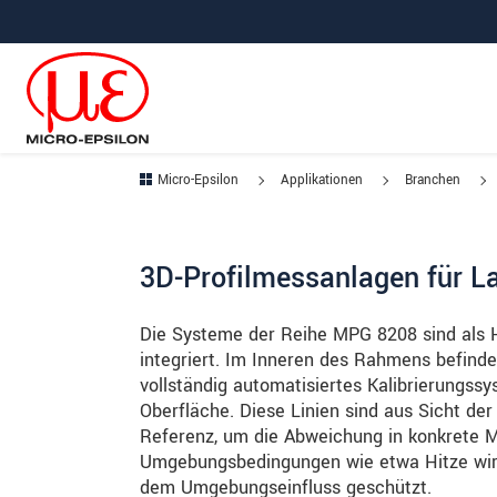
Direkt zur Hauptnavigation springen
Direkt zum Inhalt springen
Zur Unternavigation springen
Micro-Epsilon
Applikationen
Branchen
3D-Profilmessanlagen für L
Die Systeme der Reihe MPG 8208 sind als H
integriert. Im Inneren des Rahmens befinde
vollständig automatisiertes Kalibrierungssy
Oberfläche. Diese Linien sind aus Sicht de
Referenz, um die Abweichung in konkrete 
Umgebungsbedingungen wie etwa Hitze wird
dem Umgebungseinfluss geschützt.