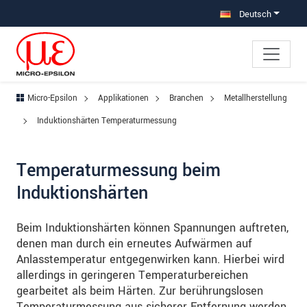
Direkt zur Hauptnavigation springen
Direkt zum Inhalt springen
Zur Unternavigation springen
Deutsch
Micro-Epsilon
Applikationen
Branchen
Metallherstellung
Induktionshärten Temperaturmessung
Temperaturmessung beim
Induktionshärten
Beim Induktionshärten können Spannungen auftreten,
denen man durch ein erneutes Aufwärmen auf
Anlasstemperatur entgegenwirken kann. Hierbei wird
allerdings in geringeren Temperaturbereichen
gearbeitet als beim Härten. Zur berührungslosen
Temperaturmessung aus sicherer Entfernung werden