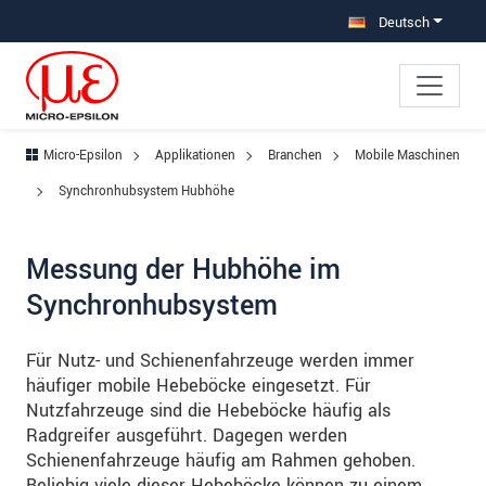
Direkt zur Hauptnavigation springen
Direkt zum Inhalt springen
Zur Unternavigation springen
Deutsch
Micro-Epsilon
Applikationen
Branchen
Mobile Maschinen
Synchronhubsystem Hubhöhe
Messung der Hubhöhe im
Synchronhubsystem
Für Nutz- und Schienenfahrzeuge werden immer
häufiger mobile Hebeböcke eingesetzt. Für
Nutzfahrzeuge sind die Hebeböcke häufig als
Radgreifer ausgeführt. Dagegen werden
Schienenfahrzeuge häufig am Rahmen gehoben.
Beliebig viele dieser Hebeböcke können zu einem