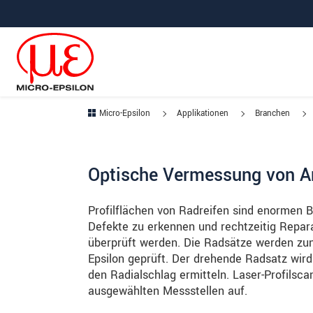
Direkt zur Hauptnavigation springen
Direkt zum Inhalt springen
Zur Unternavigation springen
Micro-Epsilon
Applikationen
Branchen
Optische Vermessung von An
Profilflächen von Radreifen sind enormen 
Defekte zu erkennen und rechtzeitig Repa
überprüft werden. Die Radsätze werden zu
Epsilon geprüft. Der drehende Radsatz wir
den Radialschlag ermitteln. Laser-Profilsc
ausgewählten Messstellen auf.