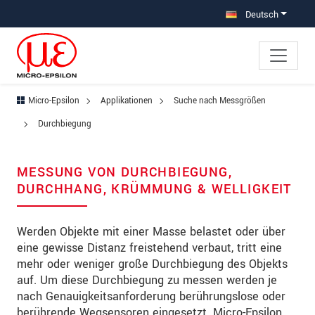
Direkt zur Hauptnavigation springen
Direkt zum Inhalt springen
Zur Unternavigation springen
Deutsch
Micro-Epsilon
Applikationen
Suche nach Messgrößen
Durchbiegung
MESSUNG VON DURCHBIEGUNG,
DURCHHANG, KRÜMMUNG & WELLIGKEIT
Werden Objekte mit einer Masse belastet oder über
eine gewisse Distanz freistehend verbaut, tritt eine
mehr oder weniger große Durchbiegung des Objekts
auf. Um diese Durchbiegung zu messen werden je
nach Genauigkeitsanforderung berührungslose oder
berührende Wegsensoren eingesetzt. Micro-Epsilon