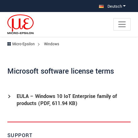
Direkt zur Hauptnavigation springen
Direkt zum Inhalt springen
Deutsch
Micro-Epsilon
Windows
Microsoft software license terms
EULA – Windows 10 IoT Enterprise family of
products (
PDF
, 611.94 KB)
SUPPORT