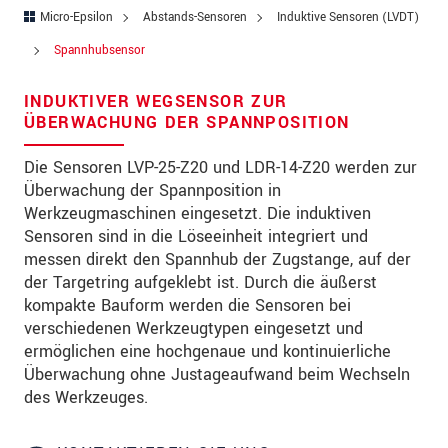
PLZ
Micro-Epsilon
Abstands-Sensoren
Induktive Sensoren (LVDT)
Spannhubsensor
Ort
*
INDUKTIVER WEGSENSOR ZUR
Land
*
ÜBERWACHUNG DER SPANNPOSITION
Telefon
Die Sensoren LVP-25-Z20 und LDR-14-Z20 werden zur
Überwachung der Spannposition in
Email
*
Werkzeugmaschinen eingesetzt. Die induktiven
Nachricht
*
Sensoren sind in die Löseeinheit integriert und
messen direkt den Spannhub der Zugstange, auf der
der Targetring aufgeklebt ist. Durch die äußerst
kompakte Bauform werden die Sensoren bei
Bitte halten Sie mich per Mail über
verschiedenen Werkzeugtypen eingesetzt und
Produktinnovationen auf dem Laufenden
ermöglichen eine hochgenaue und kontinuierliche
Überwachung ohne Justageaufwand beim Wechseln
des Werkzeuges.
* Pflichtangaben
Wir behandeln Ihre Daten vertraulich. Bitte lesen Sie