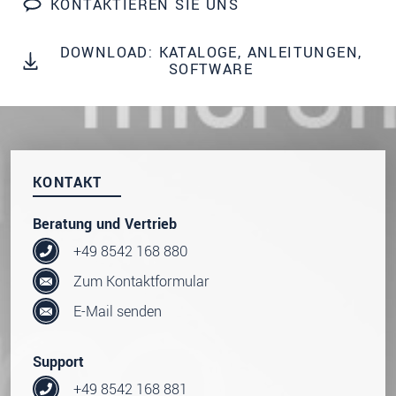
KONTAKTIEREN SIE UNS
dazu unsere
Datenschutzerklärung
.
DOWNLOAD: KATALOGE, ANLEITUNGEN,
SENDEN
SOFTWARE
KONTAKT
Beratung und Vertrieb
+49 8542 168 880
Zum Kontaktformular
E-Mail senden
Support
+49 8542 168 881