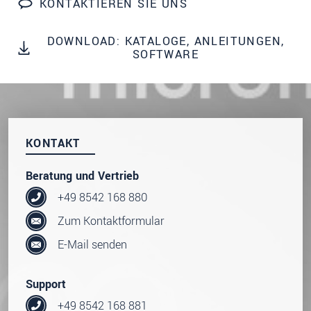
KONTAKTIEREN SIE UNS
dazu unsere
Datenschutzerklärung
.
DOWNLOAD: KATALOGE, ANLEITUNGEN,
SENDEN
SOFTWARE
KONTAKT
Beratung und Vertrieb
+49 8542 168 880
Zum Kontaktformular
E-Mail senden
Support
+49 8542 168 881