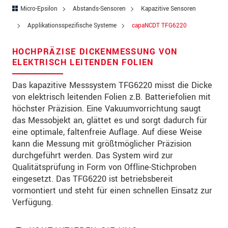
PLZ
Micro-Epsilon
Abstands-Sensoren
Kapazitive Sensoren
Applikationsspezifische Systeme
capaNCDT TFG6220
Ort
*
HOCHPRÄZISE DICKENMESSUNG VON
Land
*
ELEKTRISCH LEITENDEN FOLIEN
Telefon
Das kapazitive Messsystem TFG6220 misst die Dicke
von elektrisch leitenden Folien z.B. Batteriefolien mit
Email
*
höchster Präzision. Eine Vakuumvorrichtung saugt
Nachricht
*
das Messobjekt an, glättet es und sorgt dadurch für
eine optimale, faltenfreie Auflage. Auf diese Weise
kann die Messung mit größtmöglicher Präzision
durchgeführt werden. Das System wird zur
Bitte halten Sie mich per Mail über
Qualitätsprüfung in Form von Offline-Stichproben
Produktinnovationen auf dem Laufenden
eingesetzt. Das TFG6220 ist betriebsbereit
vormontiert und steht für einen schnellen Einsatz zur
Verfügung.
* Pflichtangaben
Wir behandeln Ihre Daten vertraulich. Bitte lesen Sie