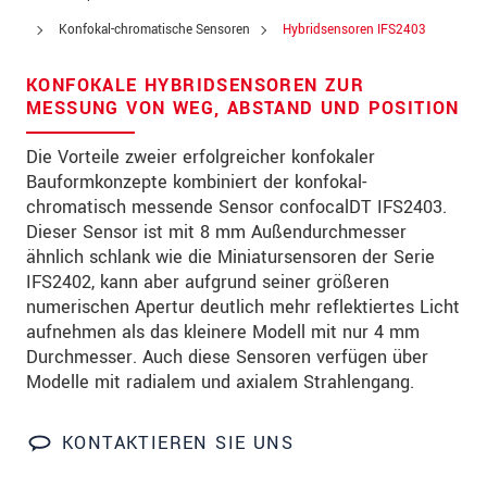
Straße
Konfokal-chromatische Sensoren
Hybridsensoren IFS2403
PLZ
KONFOKALE HYBRIDSENSOREN ZUR
Ort
*
MESSUNG VON WEG, ABSTAND UND POSITION
Land
*
Die Vorteile zweier erfolgreicher konfokaler
Bauformkonzepte kombiniert der konfokal-
Telefon
chromatisch messende Sensor confocalDT IFS2403.
Dieser Sensor ist mit 8 mm Außendurchmesser
Email
*
ähnlich schlank wie die Miniatursensoren der Serie
IFS2402, kann aber aufgrund seiner größeren
Nachricht
*
numerischen Apertur deutlich mehr reflektiertes Licht
aufnehmen als das kleinere Modell mit nur 4 mm
Durchmesser. Auch diese Sensoren verfügen über
Modelle mit radialem und axialem Strahlengang.
Bitte halten Sie mich per Mail über
Produktinnovationen auf dem Laufenden
KONTAKTIEREN SIE UNS
* Pflichtangaben