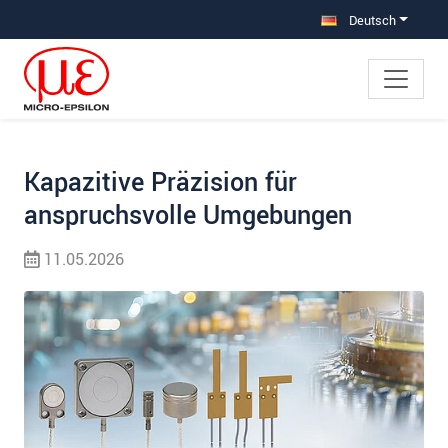
Direkt zur Hauptnavigation springen
Direkt zum Inhalt springen
Zur Unternavigation springen
Deutsch
Kapazitive Präzision für
anspruchsvolle Umgebungen
11.05.2026