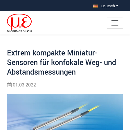
Direkt zur Hauptnavigation springen
Direkt zum Inhalt springen
Zur Unternavigation springen
Deutsch
Extrem kompakte Miniatur-
Sensoren für konfokale Weg- und
Abstandsmessungen
01.03.2022