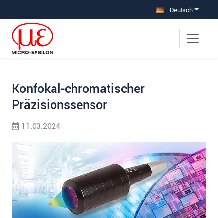
Direkt zur Hauptnavigation springen
Direkt zum Inhalt springen
Zur Unternavigation springen
Deutsch
Konfokal-chromatischer
Präzisionssensor
11.03.2024