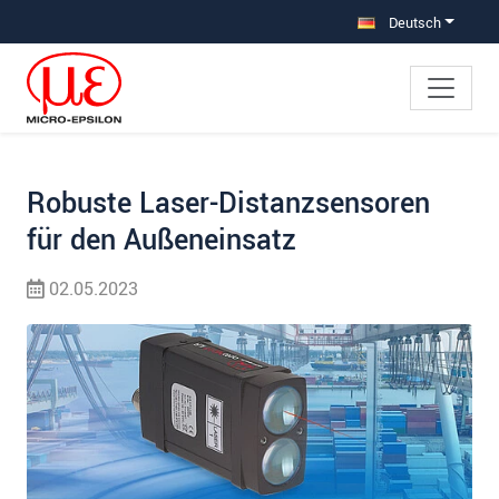
Direkt zur Hauptnavigation springen
Direkt zum Inhalt springen
Zur Unternavigation springen
Deutsch
Robuste Laser-Distanzsensoren
für den Außeneinsatz
02.05.2023