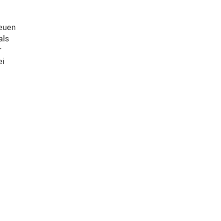
neuen
als
r
ei