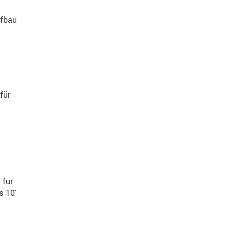
ufbau
für
 für
-
s 10