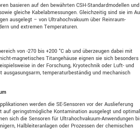
oren basieren auf den bewährten CSH-Standardmodellen und
sowie gleiche Kabelabmessungen. Gleichzeitig sind sie im A
gen ausgelegt – von Ultrahochvakuum über Reinraum-
ldern und extremen Temperaturen.
reich von -270 bis +200 °C ab und überzeugen dabei mit
r nicht-magnetisches Titangehäuse eignen sie sich besonders 
spielsweise in der Forschung, Kryotechnik oder Luft- und
erst ausgasungsarm, temperaturbeständig und mechanisch
aum
pplikationen werden die SE-Sensoren vor der Auslieferung
st auf geringstmögliche Kontamination ausgelegt und optimal
gnen sich die Sensoren für Ultrahochvakuum-Anwendungen bi
unigern, Halbleiteranlagen oder Prozessen der chemischen