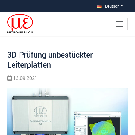
Direkt zur Hauptnavigation springen
Direkt zum Inhalt springen
Zur Unternavigation springen
Deutsch
3D-Prüfung unbestückter
Leiterplatten
13.09.2021