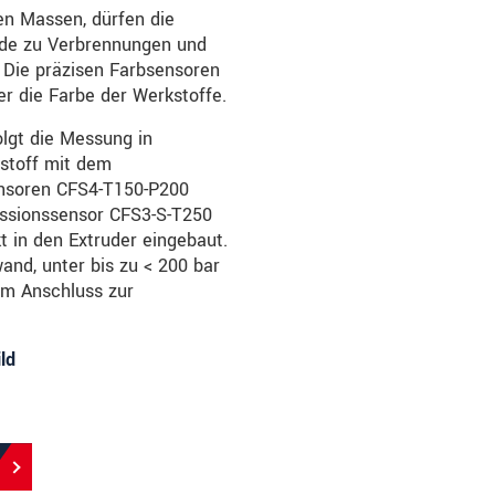
gen Massen, dürfen die
ürde zu Verbrennungen und
 Die präzisen Farbsensoren
r die Farbe der Werkstoffe.
lgt die Messung in
tstoff mit dem
sensoren CFS4-T150-P200
ssionssensor CFS3-S-T250
 in den Extruder eingebaut.
and, unter bis zu < 200 bar
im Anschluss zur
ld