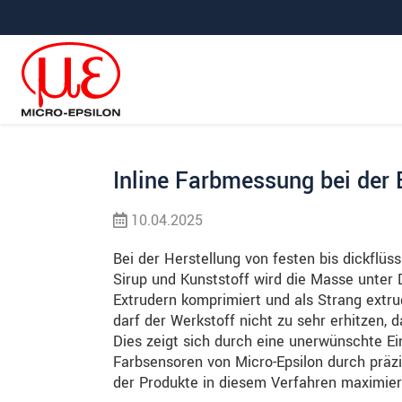
Direkt zur Hauptnavigation springen
Direkt zum Inhalt springen
Zur Unternavigation springen
Inline Farbmessung bei der 
10.04.2025
Bei der Herstellung von festen bis dickflüs
Sirup und Kunststoff wird die Masse unter D
Extrudern komprimiert und als Strang extru
darf der Werkstoff nicht zu sehr erhitzen, d
Dies zeigt sich durch eine unerwünschte Ei
Farbsensoren von Micro-Epsilon durch präz
der Produkte in diesem Verfahren maximier