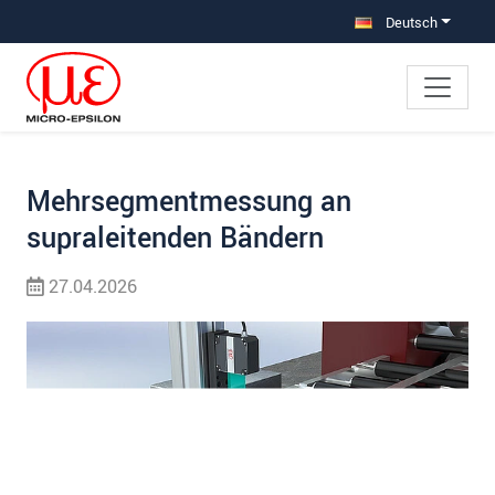
Direkt zur Hauptnavigation springen
Direkt zum Inhalt springen
Zur Unternavigation springen
Deutsch
Mehrsegmentmessung an
supraleitenden Bändern
27.04.2026