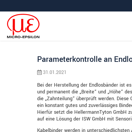
Direkt zur Hauptnavigation springen
Direkt zum Inhalt springen
Zur Unternavigation springen
Parameterkontrolle an Endl
31.01.2021
Bei der Herstellung der Endlosbänder ist es
und permanent die „Breite“ und „Höhe“ de
die „Zahnteilung“ überprüft werden. Diese 
ein konstant gutes und zuverlässiges Binde
Hierfür setzt die HellermannTyton GmbH zu
auf eine Lösung der ISW GmbH mit Sensorik
Kabelbinder werden in unterschiedlichsten