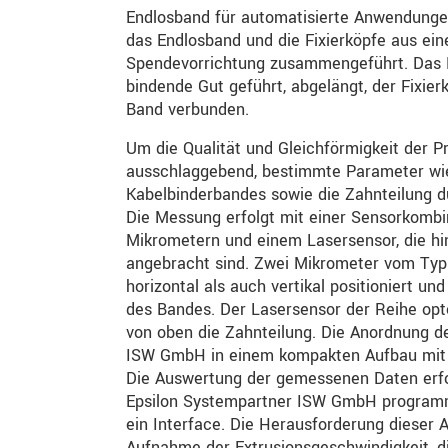
Endlosband für automatisierte Anwendungen
das Endlosband und die Fixierköpfe aus eine
Spendevorrichtung zusammengeführt. Das 
bindende Gut geführt, abgelängt, der Fixie
Band verbunden.
Um die Qualität und Gleichförmigkeit der Pr
ausschlaggebend, bestimmte Parameter wie
Kabelbinderbandes sowie die Zahnteilung du
Die Messung erfolgt mit einer Sensorkombi
Mikrometern und einem Lasersensor, die hi
angebracht sind. Zwei Mikrometer vom Typ
horizontal als auch vertikal positioniert u
des Bandes. Der Lasersensor der Reihe o
von oben die Zahnteilung. Die Anordnung de
ISW GmbH in einem kompakten Aufbau mit e
Die Auswertung der gemessenen Daten erfo
Epsilon Systempartner ISW GmbH programmi
ein Interface. Die Herausforderung dieser 
Aufnahme der Extrusionsgeschwindigkeit, d