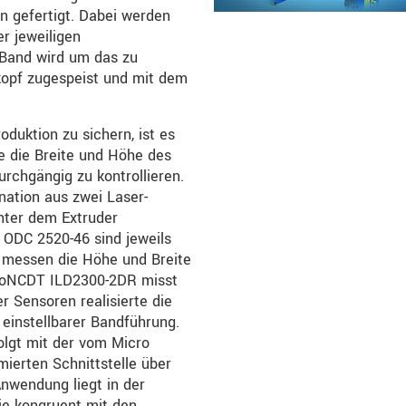
 gefertigt. Dabei werden
r jeweiligen
Band wird um das zu
rkopf zugespeist und mit dem
oduktion zu sichern, ist es
 die Breite und Höhe des
rchgängig zu kontrollieren.
nation aus zwei Laser-
nter dem Extruder
 ODC 2520-46 sind jeweils
nd messen die Höhe und Breite
ptoNCDT ILD2300-2DR misst
r Sensoren realisierte die
instellbarer Bandführung.
lgt mit der vom Micro
erten Schnittstelle über
Anwendung liegt in der
ie kongruent mit den