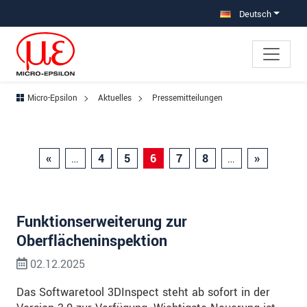
Direkt zur Hauptnavigation springen
Direkt zum Inhalt springen
Zur Unternavigation springen
Deutsch
Micro-Epsilon
Aktuelles
Pressemitteilungen
«
…
4
5
6
7
8
…
»
Funktionserweiterung zur
Oberflächeninspektion
02.12.2025
Das Softwaretool 3DInspect steht ab sofort in der